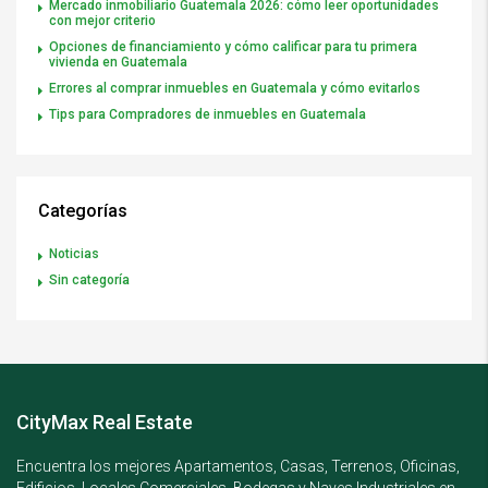
Mercado inmobiliario Guatemala 2026: cómo leer oportunidades
con mejor criterio
Opciones de financiamiento y cómo calificar para tu primera
vivienda en Guatemala
Errores al comprar inmuebles en Guatemala y cómo evitarlos
Tips para Compradores de inmuebles en Guatemala
Categorías
Noticias
Sin categoría
CityMax Real Estate
Encuentra los mejores Apartamentos, Casas, Terrenos, Oficinas,
Edificios, Locales Comerciales, Bodegas y Naves Industriales en