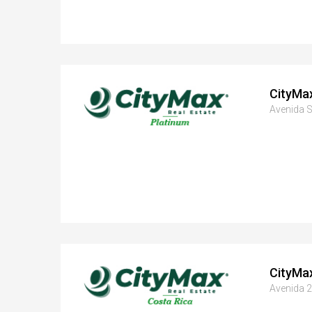
CityMa
Avenida S
CityMa
Avenida 2