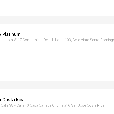
x Platinum
arasota #117 Condominio Delta III Local 103, Bella Vista Santo Domingo
x Costa Rica
 Calle 38 y Calle 40 Casa Canada Oficina #16 San José Costa Rica