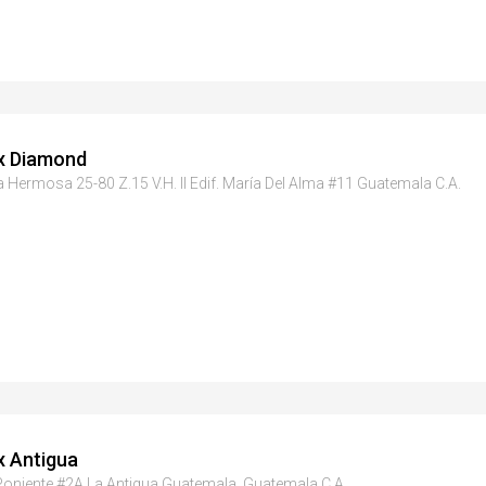
x Diamond
ta Hermosa 25-80 Z.15 V.H. II Edif. María Del Alma #11 Guatemala C.A.
x Antigua
 Poniente #2A La Antigua Guatemala, Guatemala C.A.