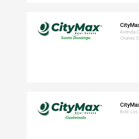
CityMa
Avenida C
Charles S
CityMa
Bvld. Los