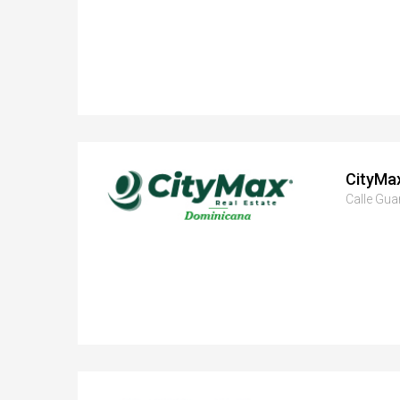
CityMa
Calle Gua