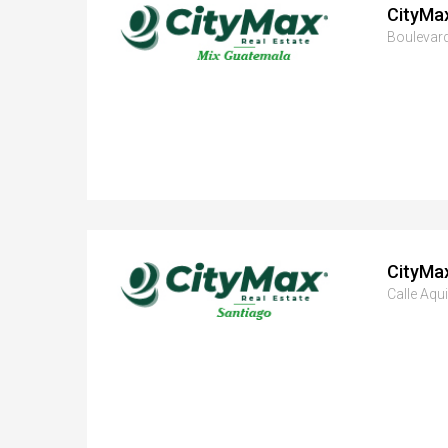
CityMa
Boulevard
CityMa
Calle Aqu