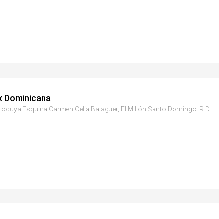
x Dominicana
rocuya Esquina Carmen Celia Balaguer, El Millón Santo Domingo, R.D