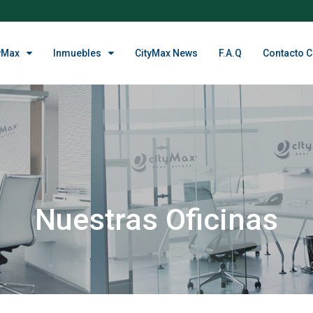
yMax
Inmuebles
CityMax News
F.A.Q
Contacto C
Nuestras Oficinas