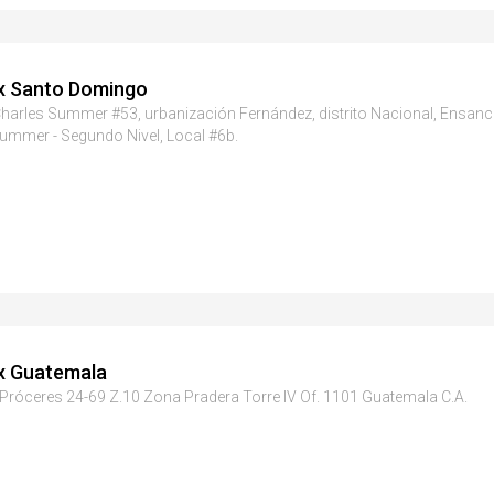
x Santo Domingo
harles Summer #53, urbanización Fernández, distrito Nacional, Ensanche
ummer - Segundo Nivel, Local #6b.
x Guatemala
 Próceres 24-69 Z.10 Zona Pradera Torre IV Of. 1101 Guatemala C.A.