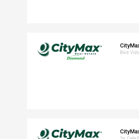
CityMa
Blvd. Vis
CityMa
3a. Calle