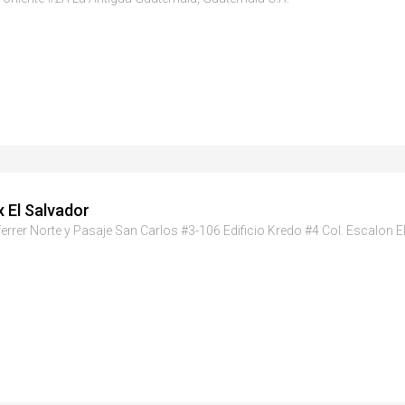
 El Salvador
errer Norte y Pasaje San Carlos #3-106 Edificio Kredo #4 Col. Escalon E