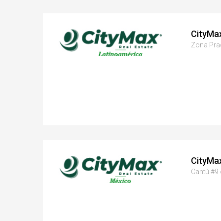
CityMa
Zona Prad
CityMa
Cantú #9 