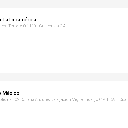
x Latinoamérica
era Torre IV Of. 1101 Guatemala C.A.
x México
oficina 102 Colonia Anzures Delegación Miguel Hidalgo C.P. 11590, Ciu