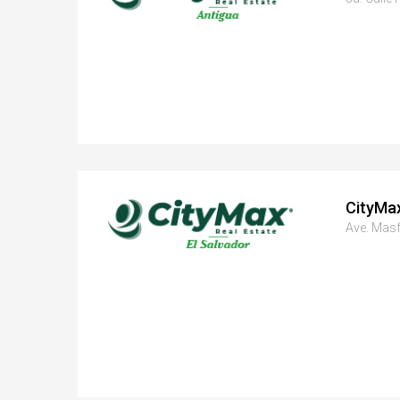
CityMax
Ave. Masf