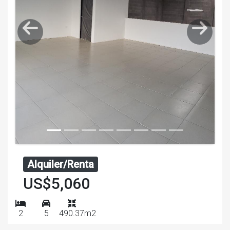
Alquiler/Renta
US$5,060
2
5
490.37m2