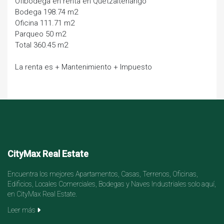
Ofibodega en renta en Quetzaltenango
Bodega 198.74 m2
Oficina 111.71 m2
Parqueo 50 m2
Total 360.45 m2
La renta es + Mantenimiento + Impuesto
CityMax Real Estate
Encuentra los mejores Apartamentos, Casas, Terrenos, Oficinas,
Edificios, Locales Comerciales, Bodegas y Naves Industriales solo aquí,
en CityMax Real Estate.
Leer más