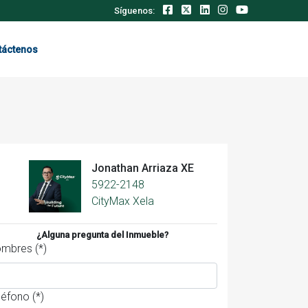
Síguenos:
táctenos
Jonathan Arriaza XE
5922-2148
CityMax Xela
¿Alguna pregunta del Inmueble?
mbres (*)
léfono (*)