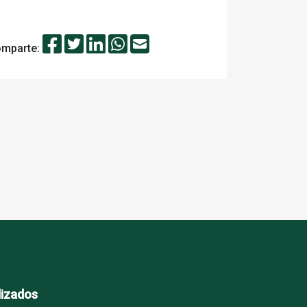
mparte:
lizados