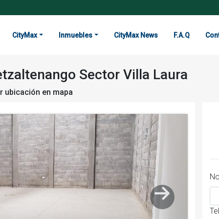
CityMax
Inmuebles
CityMax News
F.A.Q
Con
tzaltenango Sector Villa Laura
r ubicación en mapa
No
Te