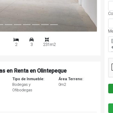
Co
Me
2
3
231m2
as en Renta en Olintepeque
Tipo de Inmueble:
Área Terreno:
Bodegas y
0m2
Ofibodegas