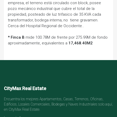
empresa, el terreno está circulado con block, posee
pozo mecánico industrial que cubre el total de la
propiedad, posteado de luz trifasico de 35 KVA cada
transformador, bodega interna, no tiene gravamen.
Cerca del Hospital Regional de Occidente..
* Finca B
mide 100.78M de frente por 275.99M de fondo
aproximadamente, equivalentes a
17,468.40M2
CityMax Real Estate
Encuentra los mejores Apartamentos, Casas, Terrenos, Oficinas,
Edificios, Locales Comerciales, Bodegas y Naves Industriales solo aquí,
en CityMax Real Estate.