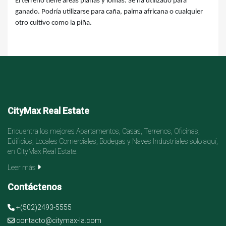
El terreno tiene áreas planas y lomas. Se ha utilizado para
ganado. Podría utilizarse para caña, palma africana o cualquier
otro cultivo como la piña.
CityMax Real Estate
Encuentra los mejores Apartamentos, Casas, Terrenos, Oficinas,
Edificios, Locales Comerciales, Bodegas y Naves Industriales solo aquí,
en CityMax Real Estate.
Leer más
Contáctenos
+(502)2493-5555
contacto@citymax-la.com