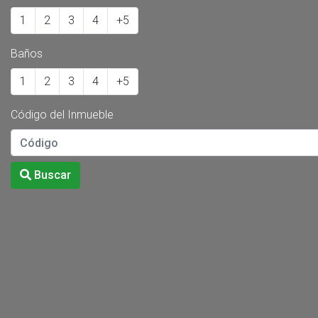
1
2
3
4
+5
Baños
1
2
3
4
+5
Código del Inmueble
Buscar